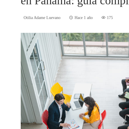
en Panamá: guía compl
Otilia Adame Luevano
Hace 1 año
175