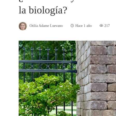
la biología?
Otilia Adame Luevano
Hace 1 año
217