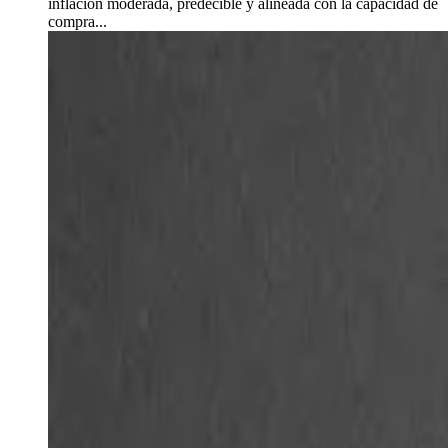
inflación moderada, predecible y alineada con la capacidad de
compra...