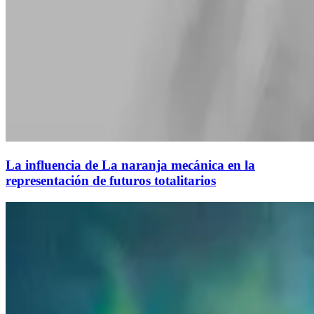
La influencia de La naranja mecánica en la
representación de futuros totalitarios