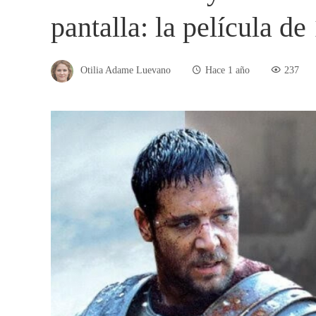
pantalla: la película d
Otilia Adame Luevano
Hace 1 año
237