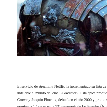
El servicio de streaming Netflix ha incrementado su lista d
indeleble el mundo del cine: «Gladiator». Esta épica produc
Crowe y Joaquin Phoenix, debutó en el año 2000 y pronto s
nominada 12 veces en la 73ª ceremonia de los Premios Ósc