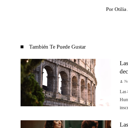
Por Otili
También Te Puede Gustar
Las
dec
No
Las 
Huma
insc
Las