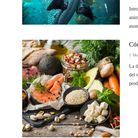
Intr
anim
asom
Cóm
Hu
La d
del 
prod