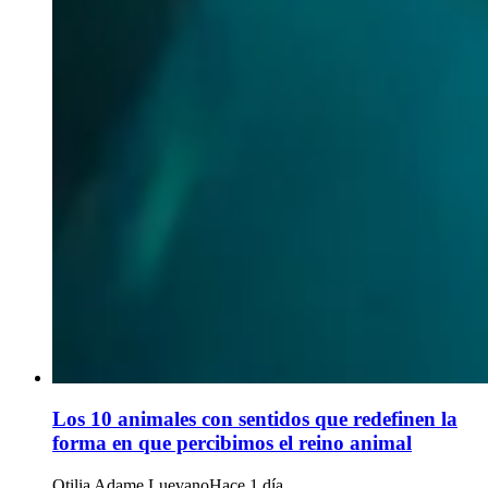
Los 10 animales con sentidos que redefinen la
forma en que percibimos el reino animal
Otilia Adame Luevano
Hace 1 día