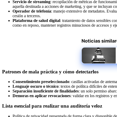
Servicio de streaming
: recopilación de métricas de funcionami
aquella destinada a acciones de marketing, y que se incluyan c
Operador de telefonía
: manejo extensivo de metadatos. Evalua
cesión a terceros.
Plataforma de salud digital
: tratamiento de datos sensibles co
como en reposo, mantener registros minuciosos de accesos y ejec
Noticias simila
Patrones de mala práctica y cómo detectarlos
Consentimiento preseleccionado
: casillas activadas de antem
Lenguaje oscuro o técnico
: textos de política difíciles de ent
Separación insuficiente de finalidades
: un solo permiso abarc
Demoras en aplicar revocaciones
: validar en los registros y
Lista esencial para realizar una auditoría veloz
Política de privacidad presentada de forma clara y disponible de