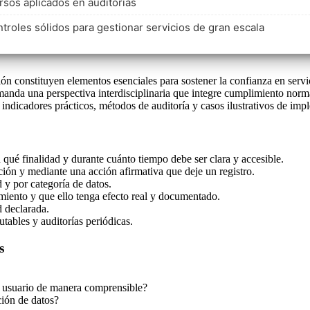
sos aplicados en auditorías
troles sólidos para gestionar servicios de gran escala
ión constituyen elementos esenciales para sostener la confianza en servi
manda una perspectiva interdisciplinaria que integre cumplimiento norma
 indicadores prácticos, métodos de auditoría y casos ilustrativos de imp
 qué finalidad y durante cuánto tiempo debe ser clara y accesible.
ción y mediante una acción afirmativa que deje un registro.
d y por categoría de datos.
timiento y que ello tenga efecto real y documentado.
d declarada.
utables y auditorías periódicas.
s
el usuario de manera comprensible?
ción de datos?