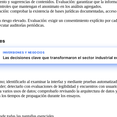
ento y sugerencias de contenidos. Evaluación: garantizar que la informa
ontroles que mantengan el anonimato en los análisis agregados.
ción: comprobar la existencia de bases jurídicas documentadas, acceso e
n riesgo elevado. Evaluación: exigir un consentimiento explícito por cad
utar auditorías periódicas.
res
INVERSIONES Y NEGOCIOS
Las decisiones clave que transformaron el sector industrial e
ano; identificarlo al examinar la interfaz y mediante pruebas automatizad
ender; detectarlo con evaluaciones de legibilidad y encuentros con usuario
a varios usos de datos; comprobarlo revisando la arquitectura de datos 
 en los tiempos de propagación durante los ensayos.
sde todas las pantallas esenciales.