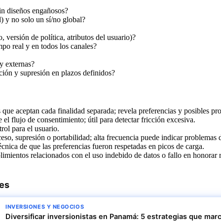
sin diseños engañosos?
d) y no solo un sí/no global?
 versión de política, atributos del usuario)?
mpo real y en todos los canales?
 y externas?
ación y supresión en plazos definidos?
s que aceptan cada finalidad separada; revela preferencias y posibles pr
el flujo de consentimiento; útil para detectar fricción excesiva.
rol para el usuario.
cceso, supresión o portabilidad; alta frecuencia puede indicar problemas 
técnica de que las preferencias fueron respetadas en picos de carga.
imientos relacionados con el uso indebido de datos o fallo en honorar 
res
INVERSIONES Y NEGOCIOS
Diversificar inversionistas en Panamá: 5 estrategias que marc