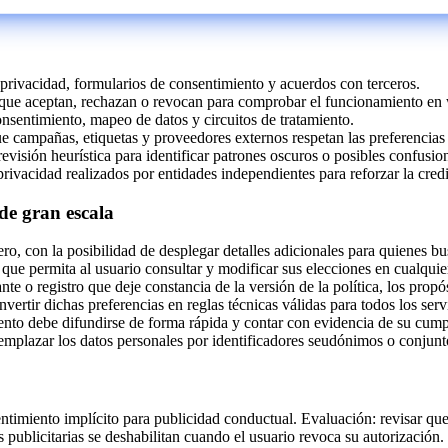
de privacidad, formularios de consentimiento y acuerdos con terceros.
 que aceptan, rechazan o revocan para comprobar el funcionamiento en
 consentimiento, mapeo de datos y circuitos de tratamiento.
e campañas, etiquetas y proveedores externos respetan las preferencias
 revisión heurística para identificar patrones oscuros o posibles confusio
 privacidad realizados por entidades independientes para reforzar la credi
 de gran escala
ero, con la posibilidad de desplegar detalles adicionales para quienes b
 que permita al usuario consultar y modificar sus elecciones en cualqu
te o registro que deje constancia de la versión de la política, los prop
vertir dichas preferencias en reglas técnicas válidas para todos los ser
miento debe difundirse de forma rápida y contar con evidencia de su cump
reemplazar los datos personales por identificadores seudónimos o conjun
entimiento implícito para publicidad conductual. Evaluación: revisar qu
 publicitarias se deshabilitan cuando el usuario revoca su autorización.