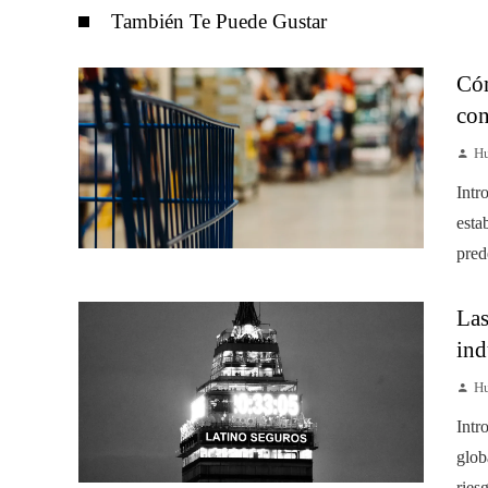
También Te Puede Gustar
Cóm
con
Hu
Intr
esta
pred
Las
ind
Hu
Intr
glob
ries