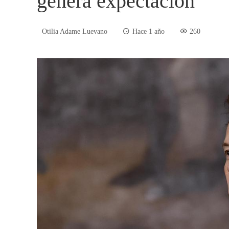
genera expectación
Otilia Adame Luevano
Hace 1 año
260