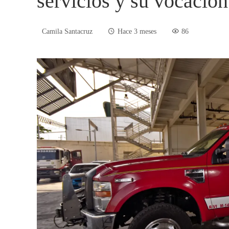
servicios y su vocación
Camila Santacruz
Hace 3 meses
86