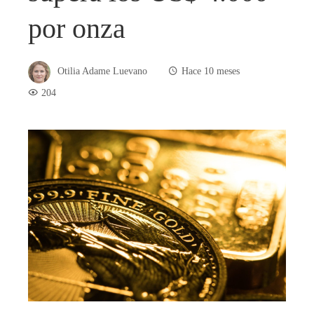
por onza
Otilia Adame Luevano
Hace 10 meses
204