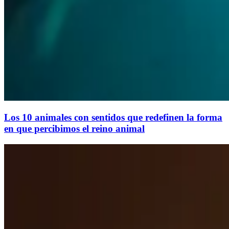
Los 10 animales con sentidos que redefinen la forma
en que percibimos el reino animal