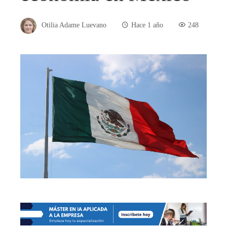
Otilia Adame Luevano
Hace 1 año
248