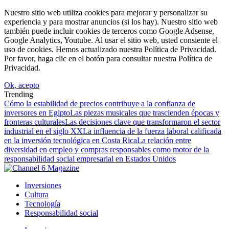
Nuestro sitio web utiliza cookies para mejorar y personalizar su
experiencia y para mostrar anuncios (si los hay). Nuestro sitio web
también puede incluir cookies de terceros como Google Adsense,
Google Analytics, Youtube. Al usar el sitio web, usted consiente el
uso de cookies. Hemos actualizado nuestra Política de Privacidad.
Por favor, haga clic en el botón para consultar nuestra Política de
Privacidad.
Ok, acepto
Trending
Cómo la estabilidad de precios contribuye a la confianza de
inversores en Egipto
Las piezas musicales que trascienden épocas y
fronteras culturales
Las decisiones clave que transformaron el sector
industrial en el siglo XX
La influencia de la fuerza laboral calificada
en la inversión tecnológica en Costa Rica
La relación entre
diversidad en empleo y compras responsables como motor de la
responsabilidad social empresarial en Estados Unidos
Inversiones
Cultura
Tecnología
Responsabilidad social