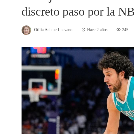
discreto paso por la N
Otilia Adame Luevano
Hace 2 años
245