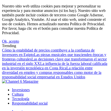
Nuestro sitio web utiliza cookies para mejorar y personalizar su
experiencia y para mostrar anuncios (si los hay). Nuestro sitio web
también puede incluir cookies de terceros como Google Adsense,
Google Analytics, Youtube. Al usar el sitio web, usted consiente el
uso de cookies. Hemos actualizado nuestra Política de Privacidad.
Por favor, haga clic en el botón para consultar nuestra Política de
Privacidad.
Ok, acepto
Trending
Cómo la estabilidad de precios contribuye a la confianza de
inversores en Egipto
Las piezas musicales que trascienden épocas y
fronteras culturales
Las decisiones clave que transformaron el sector
industrial en el siglo XX
La influencia de la fuerza laboral calificada
en la inversión tecnológica en Costa Rica
La relación entre
diversidad en empleo y compras responsables como motor de la
responsabilidad social empresarial en Estados Unidos
Inversiones
Cultura
Tecnología
Responsabilidad social