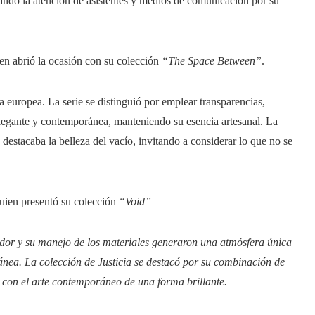
tando la atención de asistentes y medios de comunicación por su
ien abrió la ocasión con su colección
“The Space Between”
.
a europea. La serie se distinguió por emplear transparencias,
legante y contemporánea, manteniendo su esencia artesanal. La
 destacaba la belleza del vacío, invitando a considerar lo que no se
quien presentó su colección
“Void”
vador y su manejo de los materiales generaron una atmósfera única
ánea. La colección de Justicia se destacó por su combinación de
 con el arte contemporáneo de una forma brillante.