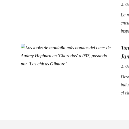
Ot
La m
encu
insp
Ten
Ja
Ot
Desd
indu
el c