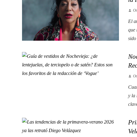
Ot
El a
que 
sido
Noc
Re
Ot
Cuan
y la
clav
Pri
Vel