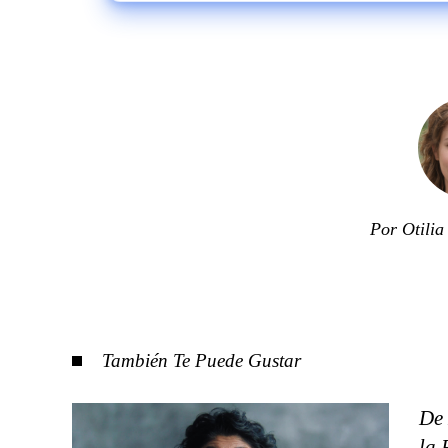
Por Otili
También Te Puede Gustar
De 
la 