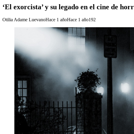
‘El exorcista’ y su legado en el cine de ho
Otilia Adame Luevano
Hace 1 año
Hace 1 año
192