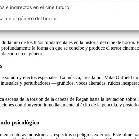
os e indirectos en el cine futuro
al en el género del horror
n duda uno de los hitos fundamentales en la historia del cine de horror.
ó profundamente la forma en que se concibe y produce el terror cinemato
tablecido en el género.
s
e sonido y efectos especiales. La música, creada por Mike Oldfield i
 inusuales y perturbadores —gruñidos, voces alteradas, ruidos inespera
a escena de la torsión de la cabeza de Regan hasta la levitación sobre
aciones contribuyeron inmediatamente al éxito de la película, y posterio
undo psicológico
an en criaturas monstruosas, espectros o peligros externos. Este filme tr