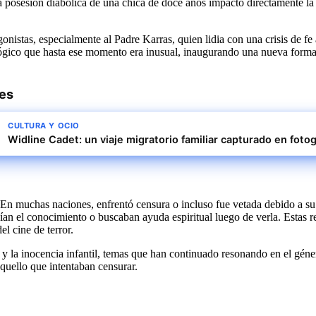
re la posesión diabólica de una chica de doce años impactó directamente
onistas, especialmente al Padre Karras, quien lidia con una crisis de f
icológico que hasta ese momento era inusual, inaugurando una nueva forma 
res
CULTURA Y OCIO
Widline Cadet: un viaje migratorio familiar capturado en fotog
En muchas naciones, enfrentó censura o incluso fue vetada debido a su 
an el conocimiento o buscaban ayuda espiritual luego de verla. Estas res
l cine de terror.
e y la inocencia infantil, temas que han continuado resonando en el géner
quello que intentaban censurar.