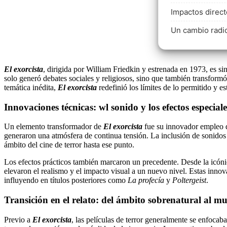
Impactos direct
Un cambio radic
El exorcista
, dirigida por William Friedkin y estrenada en 1973, es si
solo generó debates sociales y religiosos, sino que también transform
temática inédita,
El exorcista
redefinió los límites de lo permitido y es
Innovaciones técnicas: wl sonido y los efectos especiale
Un elemento transformador de
El exorcista
fue su innovador empleo d
generaron una atmósfera de continua tensión. La inclusión de sonidos
ámbito del cine de terror hasta ese punto.
Los efectos prácticos también marcaron un precedente. Desde la icónic
elevaron el realismo y el impacto visual a un nuevo nivel. Estas innov
influyendo en títulos posteriores como
La profecía
y
Poltergeist
.
Transición en el relato: del ámbito sobrenatural al m
Previo a
El exorcista
, las películas de terror generalmente se enfocab