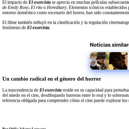
El impacto de
El exorcista
se aprecia en muchas películas subsecuent
de Emily Rose
,
El rito
o
Hereditary
. Elementos icónicos establecidos p
entorno doméstico como escenario del horror, han sido constantemente
El filme también influyó en la clasificación y la regulación cinematog
fenómeno de
El exorcista
.
Noticias simila
Un cambio radical en el género del horror
La trascendencia de
El exorcista
reside en su capacidad para perturbar
del miedo en el cine, desdibujando barreras entre lo real y lo sobrenat
referencia obligada para comprender cómo el cine puede explorar los 
Por Otilia Adame Luevano