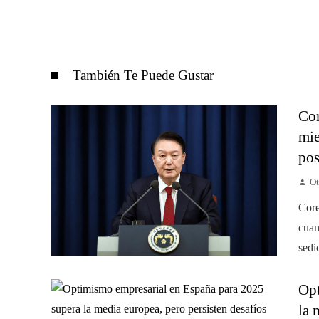
También Te Puede Gustar
Cor
mie
pos
Ot
Core
cuan
sedi
Opt
la 