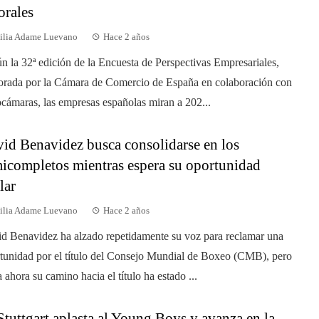
orales
ilia Adame Luevano
Hace 2 años
n la 32ª edición de la Encuesta de Perspectivas Empresariales,
orada por la Cámara de Comercio de España en colaboración con
cámaras, las empresas españolas miran a 202...
id Benavidez busca consolidarse en los
icompletos mientras espera su oportunidad
lar
ilia Adame Luevano
Hace 2 años
d Benavidez ha alzado repetidamente su voz para reclamar una
tunidad por el título del Consejo Mundial de Boxeo (CMB), pero
a ahora su camino hacia el título ha estado ...
Stuttgart aplasta al Young Boys y avanza en la