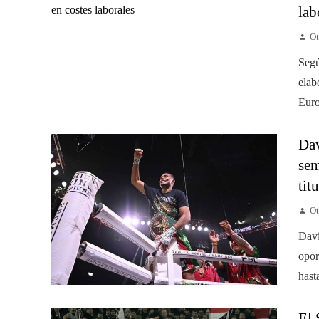
lab
Ot
Segú
elab
Euro
Dav
sem
titu
Ot
Davi
opor
hast
El 