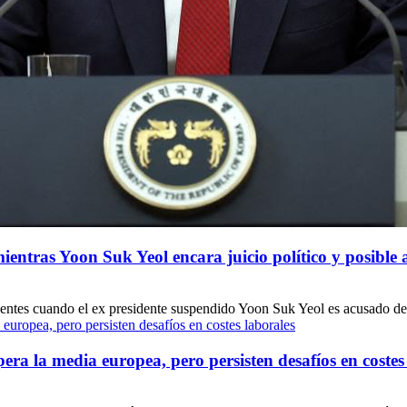
mientras Yoon Suk Yeol encara juicio político y posible 
cedentes cuando el ex presidente suspendido Yoon Suk Yeol es acusado de
a la media europea, pero persisten desafíos en costes