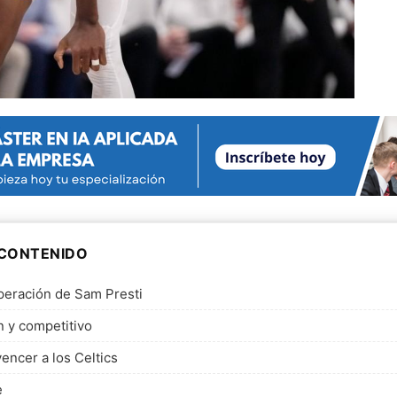
 CONTENIDO
peración de Sam Presti
n y competitivo
vencer a los Celtics
e