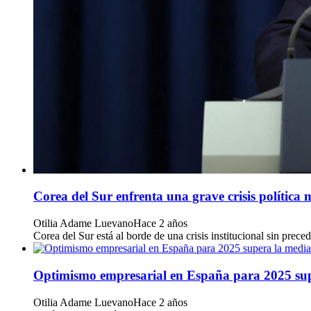
Corea del Sur enfrenta una grave crisis política 
Otilia Adame Luevano
Hace 2 años
Corea del Sur está al borde de una crisis institucional sin pre
Optimismo empresarial en España para 2025 super
Otilia Adame Luevano
Hace 2 años