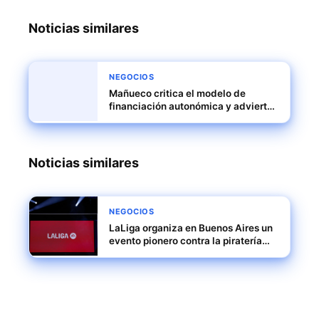
Noticias similares
NEGOCIOS
Mañueco critica el modelo de
financiación autonómica y advierte
con acudir a los tribunales
Noticias similares
NEGOCIOS
LaLiga organiza en Buenos Aires un
evento pionero contra la piratería
audiovisual en Latinoamérica