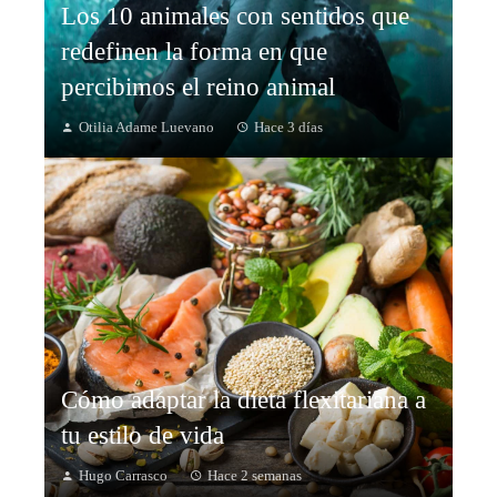
Los 10 animales con sentidos que
redefinen la forma en que
percibimos el reino animal
Otilia Adame Luevano
Hace 3 días
Cómo adaptar la dieta flexitariana a
tu estilo de vida
Hugo Carrasco
Hace 2 semanas