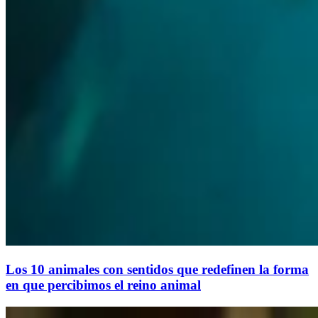
Los 10 animales con sentidos que redefinen la forma
en que percibimos el reino animal