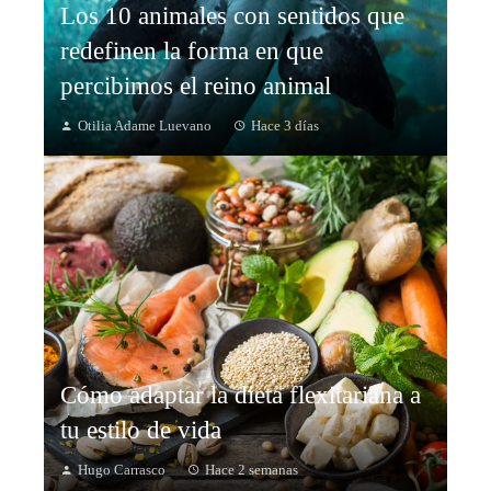
Los 10 animales con sentidos que
redefinen la forma en que
percibimos el reino animal
Otilia Adame Luevano
Hace 3 días
Cómo adaptar la dieta flexitariana a
tu estilo de vida
Hugo Carrasco
Hace 2 semanas