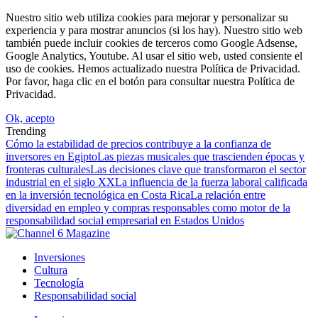
Nuestro sitio web utiliza cookies para mejorar y personalizar su
experiencia y para mostrar anuncios (si los hay). Nuestro sitio web
también puede incluir cookies de terceros como Google Adsense,
Google Analytics, Youtube. Al usar el sitio web, usted consiente el
uso de cookies. Hemos actualizado nuestra Política de Privacidad.
Por favor, haga clic en el botón para consultar nuestra Política de
Privacidad.
Ok, acepto
Trending
Cómo la estabilidad de precios contribuye a la confianza de
inversores en Egipto
Las piezas musicales que trascienden épocas y
fronteras culturales
Las decisiones clave que transformaron el sector
industrial en el siglo XX
La influencia de la fuerza laboral calificada
en la inversión tecnológica en Costa Rica
La relación entre
diversidad en empleo y compras responsables como motor de la
responsabilidad social empresarial en Estados Unidos
Inversiones
Cultura
Tecnología
Responsabilidad social