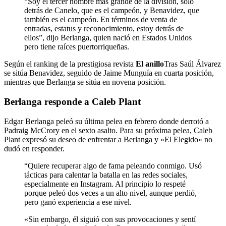
“Soy el tercer nombre más grande de la división, sólo
detrás de Canelo, que es el campeón, y Benavidez, que
también es el campeón. En términos de venta de
entradas, estatus y reconocimiento, estoy detrás de
ellos”, dijo Berlanga, quien nació en Estados Unidos
pero tiene raíces puertorriqueñas.
Según el ranking de la prestigiosa revista
El anillo
Tras Saúl Álvarez
se sitúa Benavidez, seguido de Jaime Munguía en cuarta posición,
mientras que Berlanga se sitúa en novena posición.
Berlanga responde a Caleb Plant
Edgar Berlanga peleó su última pelea en febrero donde derrotó a
Padraig McCrory en el sexto asalto. Para su próxima pelea, Caleb
Plant expresó su deseo de enfrentar a Berlanga y «El Elegido» no
dudó en responder.
“Quiere recuperar algo de fama peleando conmigo. Usó
tácticas para calentar la batalla en las redes sociales,
especialmente en Instagram. Al principio lo respeté
porque peleó dos veces a un alto nivel, aunque perdió,
pero ganó experiencia a ese nivel.
«Sin embargo, él siguió con sus provocaciones y sentí