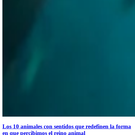
Los 10 animales con sentidos que redefinen la forma
en que percibimos el reino animal