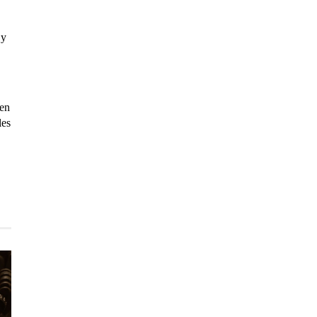
 y
 en
les