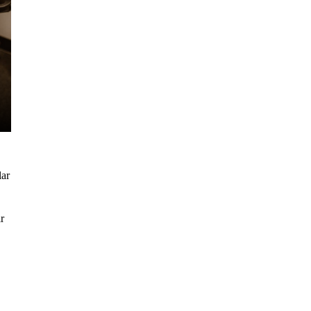
lar
r