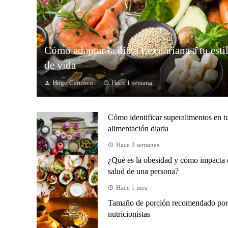
Cómo adaptar la dieta flexitariana a tu esti
de vida
Hugo Carrasco
Hace 1 semana
Cómo identificar superalimentos en t
alimentación diaria
Hace 3 semanas
¿Qué es la obesidad y cómo impacta 
salud de una persona?
Hace 1 mes
Tamaño de porción recomendado por
nutricionistas