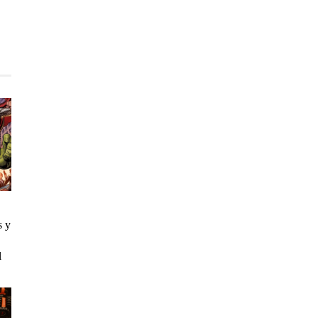
s y
l