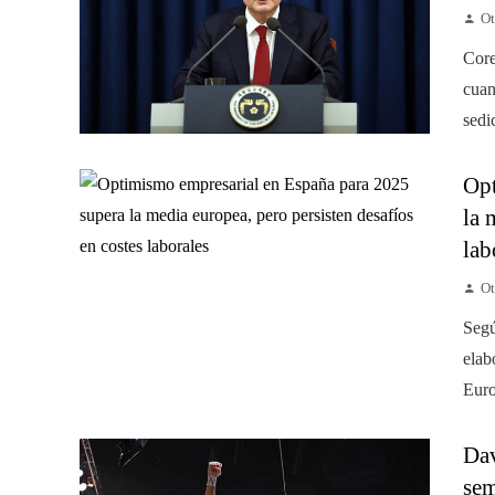
Ot
Core
cuan
sedi
Opt
la 
lab
Ot
Segú
elab
Euro
Dav
sem