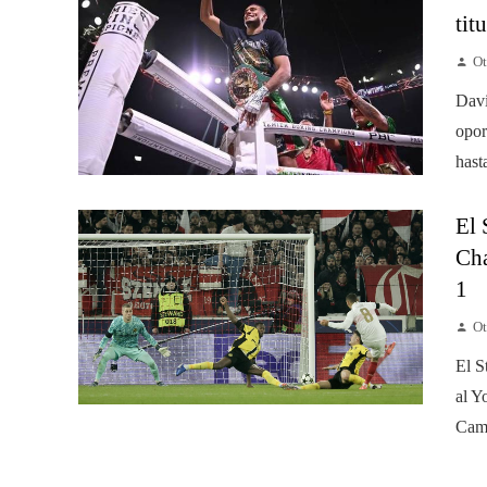
titu
Ot
Davi
opor
hast
El 
Cha
1
Ot
El S
al Y
Camp