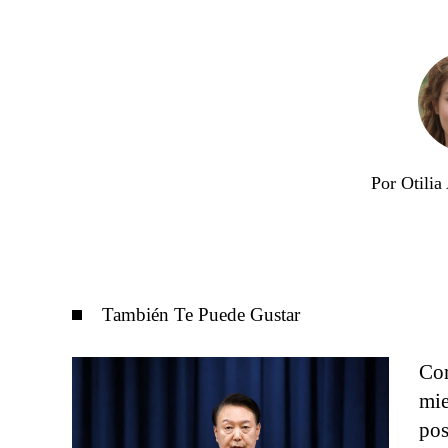
Por Otili
También Te Puede Gustar
Cor
mie
pos