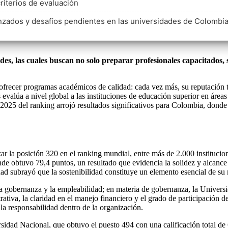
riterios de evaluación
nzados y desafíos pendientes en las universidades de Colombi
des, las cuales buscan no solo preparar profesionales capacitados, 
a ofrecer programas académicos de calidad: cada vez más, su reputació
 evalúa a nivel global a las instituciones de educación superior en áre
 2025 del ranking arrojó resultados significativos para Colombia, donde
nzar la posición 320 en el ranking mundial, entre más de 2.000 institu
nde obtuvo 79,4 puntos, un resultado que evidencia la solidez y alcance
dad subrayó que la sostenibilidad constituye un elemento esencial de su 
 gobernanza y la empleabilidad; en materia de gobernanza, la Universid
tiva, la claridad en el manejo financiero y el grado de participación de
 la responsabilidad dentro de la organización.
idad Nacional, que obtuvo el puesto 494 con una calificación total de