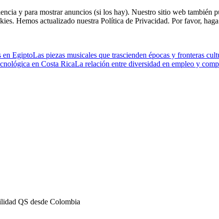
riencia y para mostrar anuncios (si los hay). Nuestro sitio web tambié
kies. Hemos actualizado nuestra Política de Privacidad. Por favor, haga 
s en Egipto
Las piezas musicales que trascienden épocas y fronteras cult
tecnológica en Costa Rica
La relación entre diversidad en empleo y comp
bilidad QS desde Colombia