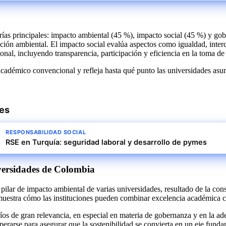
orías principales: impacto ambiental (45 %), impacto social (45 %) y go
gación ambiental. El impacto social evalúa aspectos como igualdad, inte
onal, incluyendo transparencia, participación y eficiencia en la toma de
 académico convencional y refleja hasta qué punto las universidades as
res
RESPONSABILIDAD SOCIAL
RSE en Turquía: seguridad laboral y desarrollo de pymes
iversidades de Colombia
ilar de impacto ambiental de varias universidades, resultado de la cons
 muestra cómo las instituciones pueden combinar excelencia académica
 de gran relevancia, en especial en materia de gobernanza y en la ade
perarse para asegurar que la sostenibilidad se convierta en un eje fund