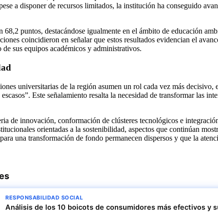
se a disponer de recursos limitados, la institución ha conseguido avan
con 68,2 puntos, destacándose igualmente en el ámbito de educación ambi
iones coincidieron en señalar que estos resultados evidencian el avance
o de sus equipos académicos y administrativos.
dad
uciones universitarias de la región asumen un rol cada vez más decisivo, 
 escasos”. Este señalamiento resalta la necesidad de transformar las int
ria de innovación, conformación de clústeres tecnológicos e integració
itucionales orientadas a la sostenibilidad, aspectos que continúan most
ara una transformación de fondo permanecen dispersos y que la atención 
res
RESPONSABILIDAD SOCIAL
Análisis de los 10 boicots de consumidores más efectivos y 