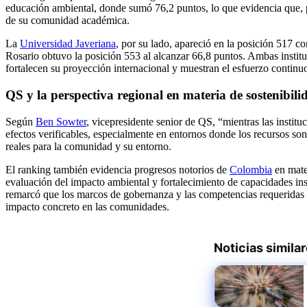
educación ambiental, donde sumó 76,2 puntos, lo que evidencia que, pe
de su comunidad académica.
La
Universidad Javeriana
, por su lado, apareció en la posición 517 
Rosario obtuvo la posición 553 al alcanzar 66,8 puntos. Ambas instituc
fortalecen su proyección internacional y muestran el esfuerzo continu
QS y la perspectiva regional en materia de sostenibili
Según
Ben Sowter
, vicepresidente senior de QS, “mientras las instit
efectos verificables, especialmente en entornos donde los recursos son
reales para la comunidad y su entorno.
El ranking también evidencia progresos notorios de
Colombia
en mate
evaluación del impacto ambiental y fortalecimiento de capacidades inst
remarcó que los marcos de gobernanza y las competencias requeridas p
impacto concreto en las comunidades.
Noticias simila