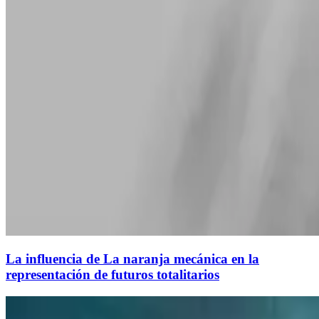
La influencia de La naranja mecánica en la
representación de futuros totalitarios