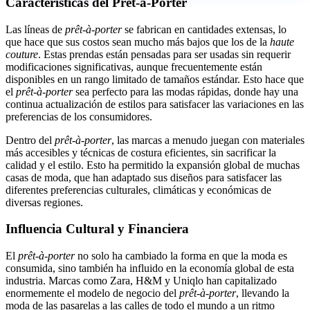
Características del Prêt-à-Porter
Las líneas de
prêt-à-porter
se fabrican en cantidades extensas, lo
que hace que sus costos sean mucho más bajos que los de la
haute
couture
. Estas prendas están pensadas para ser usadas sin requerir
modificaciones significativas, aunque frecuentemente están
disponibles en un rango limitado de tamaños estándar. Esto hace que
el
prêt-à-porter
sea perfecto para las modas rápidas, donde hay una
continua actualización de estilos para satisfacer las variaciones en las
preferencias de los consumidores.
Dentro del
prêt-à-porter
, las marcas a menudo juegan con materiales
más accesibles y técnicas de costura eficientes, sin sacrificar la
calidad y el estilo. Esto ha permitido la expansión global de muchas
casas de moda, que han adaptado sus diseños para satisfacer las
diferentes preferencias culturales, climáticas y económicas de
diversas regiones.
Influencia Cultural y Financiera
El
prêt-à-porter
no solo ha cambiado la forma en que la moda es
consumida, sino también ha influido en la economía global de esta
industria. Marcas como Zara, H&M y Uniqlo han capitalizado
enormemente el modelo de negocio del
prêt-à-porter
, llevando la
moda de las pasarelas a las calles de todo el mundo a un ritmo