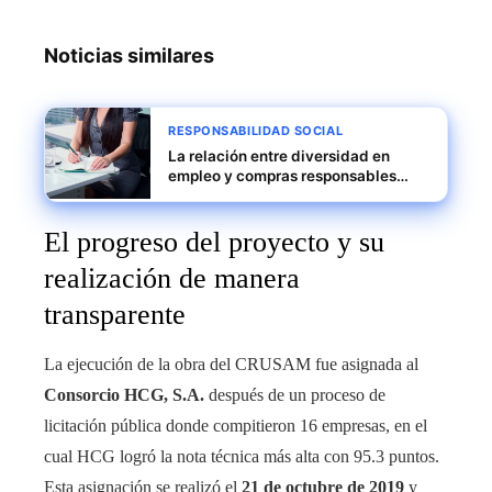
Noticias similares
RESPONSABILIDAD SOCIAL
La relación entre diversidad en
empleo y compras responsables
como motor de la responsabilidad
social empresarial en Estados
El progreso del proyecto y su
Unidos
realización de manera
transparente
La ejecución de la obra del CRUSAM fue asignada al
Consorcio HCG, S.A.
después de un proceso de
licitación pública donde compitieron 16 empresas, en el
cual HCG logró la nota técnica más alta con 95.3 puntos.
Esta asignación se realizó el
21 de octubre de 2019
y