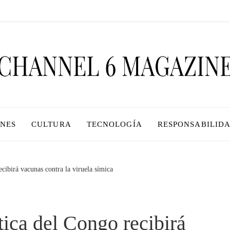
ONES
CULTURA
TECNOLOGÍA
RESPONSABILIDA
ibirá vacunas contra la viruela símica
ica del Congo recibirá