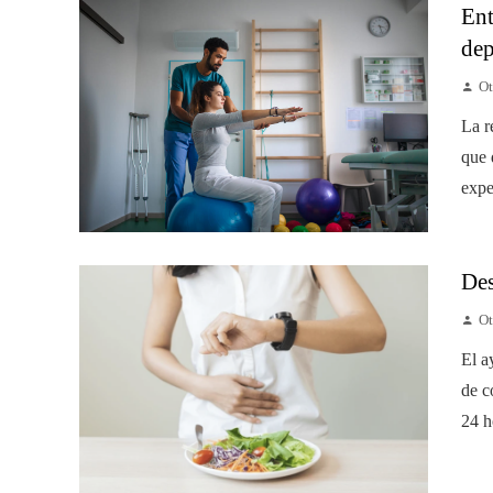
Ent
dep
Ot
La r
que 
expe
Des
Ot
El a
de c
24 h