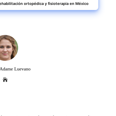
rehabilitación ortopédica y fisioterapia en México
a Adame Luevano