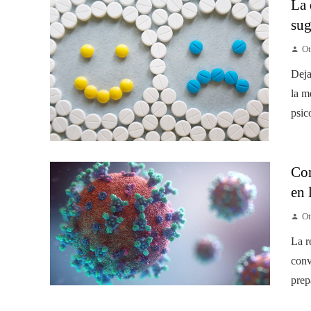
La 
sug
Ot
Deja
la m
psic
Con
en
Ot
La r
conv
prep