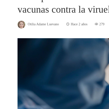
vacunas contra la virue
Otilia Adame Luevano
Hace 2 años
279