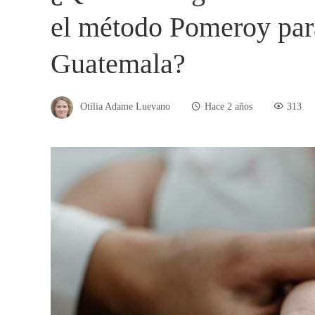
el método Pomeroy par
Guatemala?
Otilia Adame Luevano
Hace 2 años
313