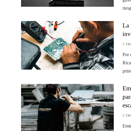
ries
La 
inv
Ot
Por 
Rica
prin
Emi
par
esc
Ot
Emir