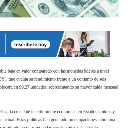
able baja en valor comparado con las monedas líderes a nivel
Y), que evalúa su rendimiento frente a un conjunto de seis
 colocara en 99,27 unidades, representando su mayor caída mensual
e ellos, la creciente incertidumbre económica en Estados Unidos y
ón actual. Estas políticas han generado preocupaciones sobre una
uscar refugio en otras monedas consideradas más estables.