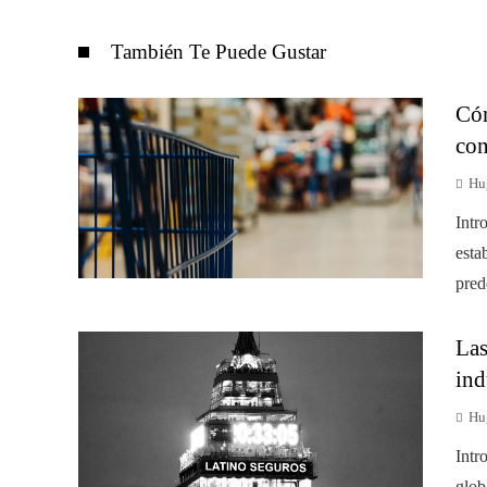
También Te Puede Gustar
Cóm
con
Hu
Intr
esta
pred
Las
ind
Hu
Intr
glob