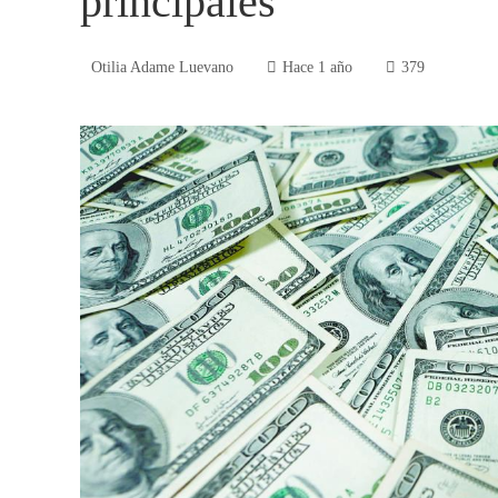
principales
Otilia Adame Luevano
Hace 1 año
379